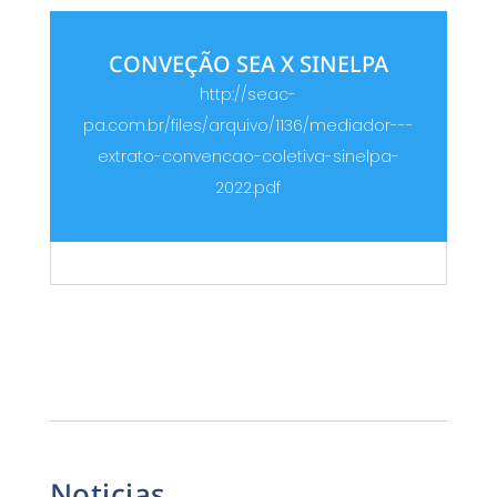
CONVEÇÃO SEA X SINELPA
http://seac-
pa.com.br/files/arquivo/1136/mediador---
extrato-convencao-coletiva-sinelpa-
2022.pdf
Noticias